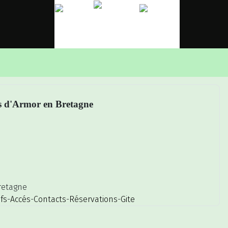
×
es d'Armor en Bretagne
retagne
ifs
-
Accés
-
Contacts
-
Réservations
-
Gite